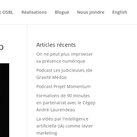
t OSBL
Réalisations
Blogue
Nous joindre
English
p
Articles récents
On ne peut plus improviser
sa présence numérique
Podcast Les Judicieuses (de
Gravité Média)
Podcast Projet Momentum
Formations de 90 minutes
en partenariat avec le Cégep
André-Laurendeau
La vidéo par l’intelligence
artificielle (IA) comme levier
marketing